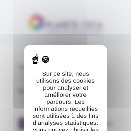
Aller au contenu
Panneau de gestion des cookies
Identifiant
Sur ce site, nous
utilisons des cookies
pour analyser et
Mot de passe
améliorer votre
parcours. Les
informations recueillies
sont utilisées à des fins
d’analyses statistiques.
Se connecter
Mot de passe oublié
Vous pouvez choisir les