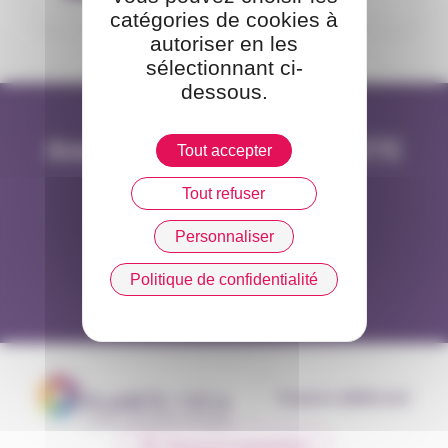
catégories de cookies à
autoriser en les
sélectionnant ci-
dessous.
Annuaire de l'équipe PLANETE
Tout accepter
CSCA
Tout refuser
Personnaliser
Consulter l'annuaire
Politique de confidentialité
Espace adhérent
Recevoir la newsletter