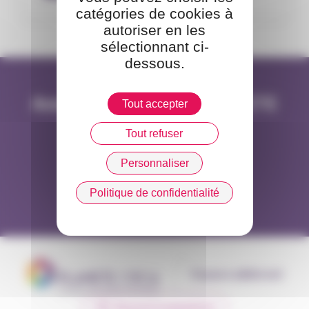
catégories de cookies à
autoriser en les
sélectionnant ci-
dessous.
Annuaire de l'équipe PLANETE
Tout accepter
CSCA
Tout refuser
Personnaliser
Consulter l'annuaire
Politique de confidentialité
Espace adhérent
Recevoir la newsletter