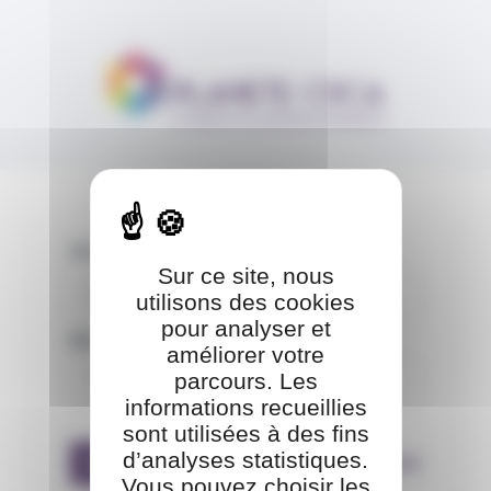
Aller au contenu
Panneau de gestion des cookies
Identifiant
Sur ce site, nous
utilisons des cookies
pour analyser et
Mot de passe
améliorer votre
parcours. Les
informations recueillies
sont utilisées à des fins
d’analyses statistiques.
Se connecter
Mot de passe oublié
Vous pouvez choisir les