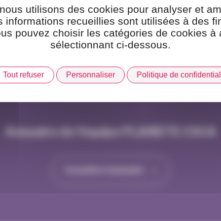
 nous utilisons des cookies pour analyser et am
 informations recueillies sont utilisées à des f
Se connecter
Mot de passe oublié
ous pouvez choisir les catégories de cookies à 
sélectionnant ci-dessous.
Tout refuser
Personnaliser
Politique de confidential
Annuaire de l'équipe PLANETE CSCA
Consulter l'annuaire