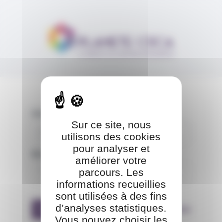
Aller au contenu
Panneau de gestion des cookies
Identifiant
Sur ce site, nous
utilisons des cookies
pour analyser et
Mot de passe
améliorer votre
parcours. Les
informations recueillies
sont utilisées à des fins
d’analyses statistiques.
Se connecter
Mot de passe oublié
Vous pouvez choisir les