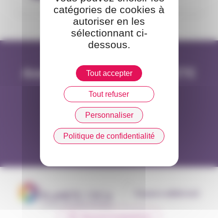
catégories de cookies à
autoriser en les
sélectionnant ci-
dessous.
Annuaire de l'équipe PLANETE
Tout accepter
CSCA
Tout refuser
Personnaliser
Consulter l'annuaire
Politique de confidentialité
Espace adhérent
Recevoir la newsletter